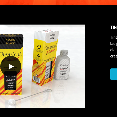
T
I
Tin
las
ela
cre