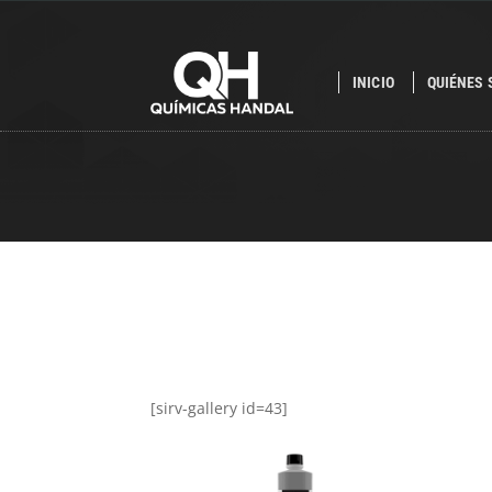
INICIO
QUIÉNES
[sirv-gallery id=43]