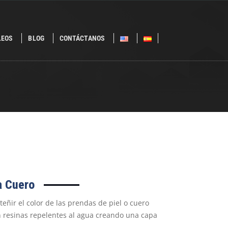
LEOS
BLOG
CONTÁCTANOS
a Cuero
teñir el color de las prendas de piel o cuero
 resinas repelentes al agua creando una capa