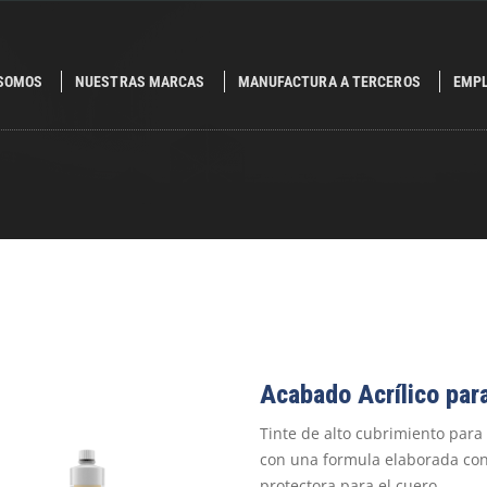
 SOMOS
NUESTRAS MARCAS
MANUFACTURA A TERCEROS
EMP
Acabado Acrílico par
Tinte de alto cubrimiento para 
con una formula elaborada con
protectora para el cuero.