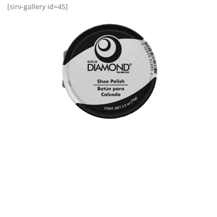
[sirv-gallery id=45]