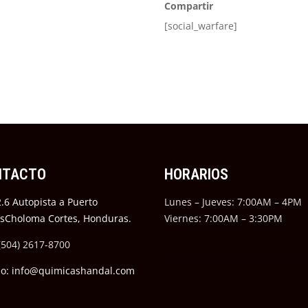
Compartir
[social_warfare]
NTACTO
HORARIOS
.6 Autopista a Puerto
Lunes – Jueves: 7:00AM – 4PM
ésCholoma Cortes, Honduras.
Viernes: 7:00AM – 3:30PM
(504) 2617-8700
eo: info@quimicashandal.com