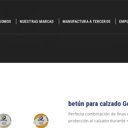
 SOMOS
NUESTRAS MARCAS
MANUFACTURA A TERCEROS
EMP
.
betún para calzado
G
Perfecta combinación de finas 
protección al calzado durante