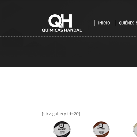
INICIO
QUIÉNES
[sirv-gallery id=20]