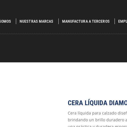
 SOMOS
NUESTRAS MARCAS
MANUFACTURA A TERCEROS
EMP
.
CERA LÍQUIDA DIAM
Cera líquida para calzado diseñ
brindando un brillo duradero a
una práctica y duradera esponj