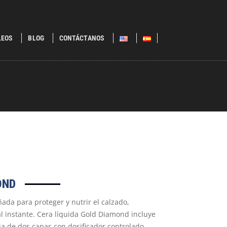
LEOS
BLOG
CONTÁCTANOS
OND
ada para proteger y nutrir el calzado,
l instante. Cera líquida Gold Diamond incluye
a de dos capas con dosificador controlado.