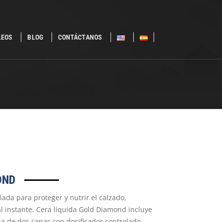
LEOS
BLOG
CONTÁCTANOS
OND
ada para proteger y nutrir el calzado,
l instante. Cera líquida Gold Diamond incluye
a de dos capas con dosificador controlado.