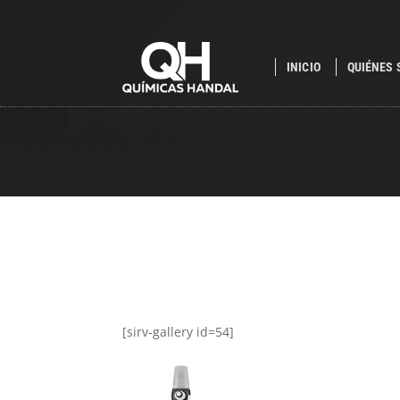
INICIO
QUIÉNES
[sirv-gallery id=54]