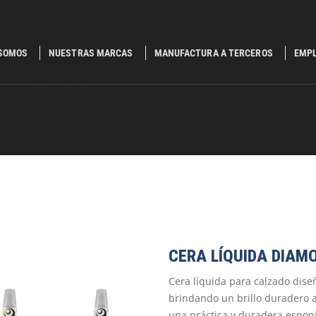
 SOMOS
NUESTRAS MARCAS
MANUFACTURA A TERCEROS
EMP
.
CERA LÍQUIDA DIAM
Cera líquida para calzado diseñ
brindando un brillo duradero a
una práctica y duradera esponj