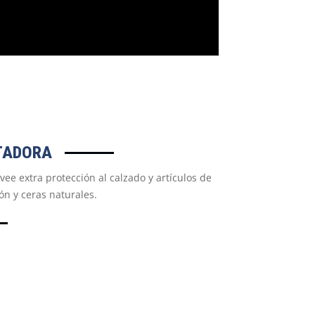
TADORA
ovee extra protección al calzado y artículos de
ón y ceras naturales.