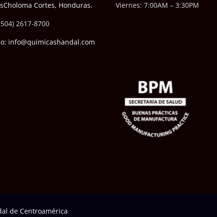
ésCholoma Cortes, Honduras.
Viernes: 7:00AM – 3:30PM
(504) 2617-8700
eo: info@quimicashandal.com
al de Centroamérica