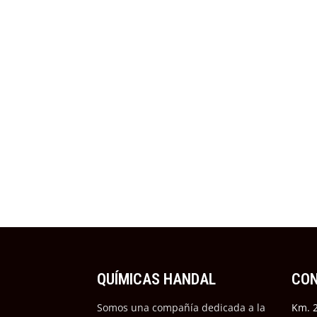
QUÍMICAS HANDAL
CO
Somos una compañía dedicada a la
Km. 2