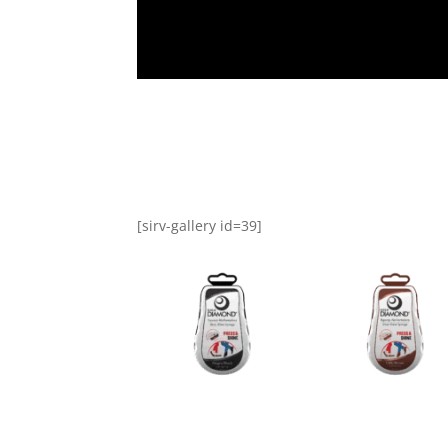
[sirv-gallery id=39]