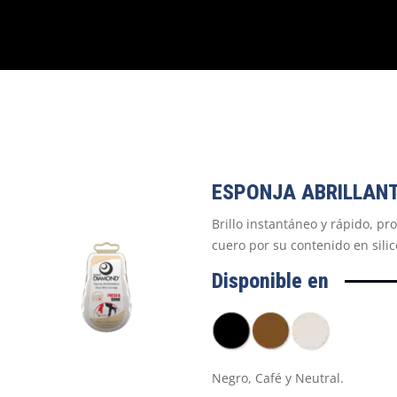
ESPONJA ABRILLAN
Brillo instantáneo y rápido, pr
cuero por su contenido en silic
Disponible en
Negro, Café y Neutral.