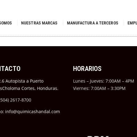
 SOMOS
NUESTRAS MARCAS
MANUFACTURA A TERCEROS
EMP
NTACTO
HORARIOS
.6 Autopista a Puerto
Lunes – Jueves: 7:00AM – 4PM
ésCholoma Cortes, Honduras.
Viernes: 7:00AM – 3:30PM
(504) 2617-8700
eo: info@quimicashandal.com