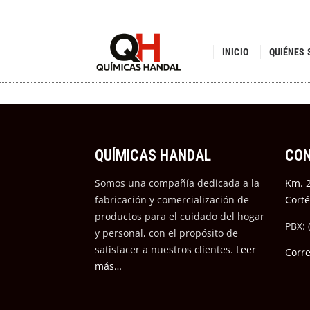
INICIO
QUIÉNES
QUÍMICAS HANDAL
CO
Somos una compañía dedicada a la
Km. 2
fabricación y comercialización de
Cort
productos para el cuidado del hogar
PBX: 
y personal, con el propósito de
satisfacer a nuestros cli
entes.
Leer
Corr
más…