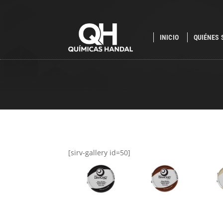
INICIO
QUIÉNES
[sirv-gallery id=50]