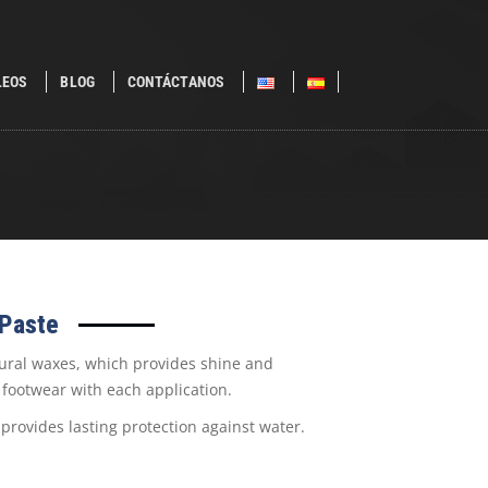
LEOS
BLOG
CONTÁCTANOS
 Paste
tural waxes, which provides shine and
 footwear with each application.
rovides lasting protection against water.