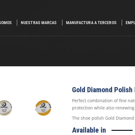
 SOMOS
NUESTRAS MARCAS
MANUFACTURA A TERCEROS
EMP
.
Gold Diamond Polish
Perfect combination of fine na
protection while also renewing
The shoe polish Gold Diamond p
Available in