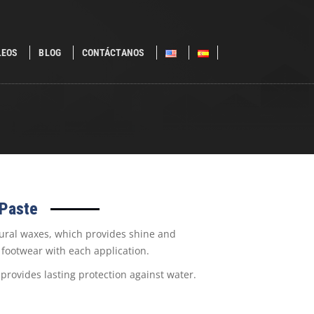
LEOS
BLOG
CONTÁCTANOS
 Paste
tural waxes, which provides shine and
 footwear with each application.
rovides lasting protection against water.