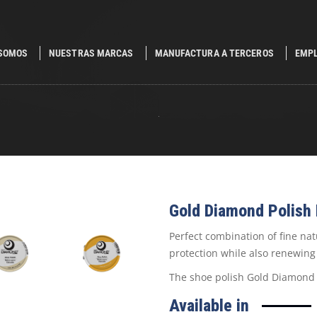
 SOMOS
NUESTRAS MARCAS
MANUFACTURA A TERCEROS
EMP
.
Gold Diamond Polish
Perfect combination of fine na
protection while also renewing
The shoe polish Gold Diamond p
Available in