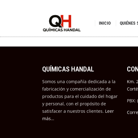
INICIO
QUIÉNES
QUÍMICAS HANDAL
CO
Somos una compañía dedicada a la
Km. 2
fabricación y comercialización de
Cort
productos para el cuidado del hogar
PBX: 
y personal, con el propósito de
satisfacer a nuestros cli
entes.
Leer
Corr
más…