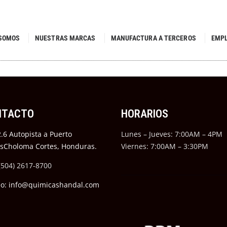
 SOMOS
NUESTRAS MARCAS
MANUFACTURA A TERCEROS
EMP
NTACTO
HORARIOS
.6 Autopista a Puerto
Lunes – Jueves: 7:00AM – 4PM
ésCholoma Cortes, Honduras.
Viernes: 7:00AM – 3:30PM
(504) 2617-8700
eo: info@quimicashandal.com