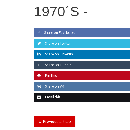
1970´s -
Share on Facebook
Share on Twitter
Share on LinkedIn
Share on Tumblr
Pin this
Share on VK
Email this
Previous article