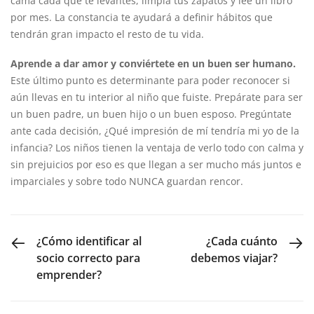
cama cada que te levantes, limpia tus zapatos y lee un libro
por mes. La constancia te ayudará a definir hábitos que
tendrán gran impacto el resto de tu vida.
Aprende a dar amor y conviértete en un buen ser humano.
Este último punto es determinante para poder reconocer si
aún llevas en tu interior al niño que fuiste. Prepárate para ser
un buen padre, un buen hijo o un buen esposo. Pregúntate
ante cada decisión, ¿Qué impresión de mí tendría mi yo de la
infancia? Los niños tienen la ventaja de verlo todo con calma y
sin prejuicios por eso es que llegan a ser mucho más juntos e
imparciales y sobre todo NUNCA guardan rencor.
PREVIOUS POST
NEXT POST
¿Cómo identificar al
¿Cada cuánto
socio correcto para
debemos viajar?
emprender?