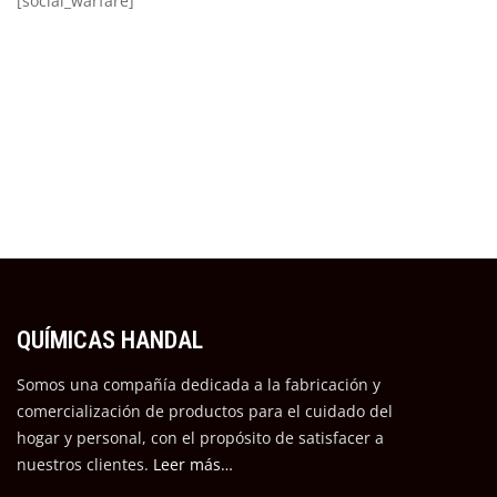
[social_warfare]
QUÍMICAS HANDAL
Somos una compañía dedicada a la fabricación y
comercialización de productos para el cuidado del
hogar y personal, con el propósito de satisfacer a
nuestros cli
entes.
Leer más…