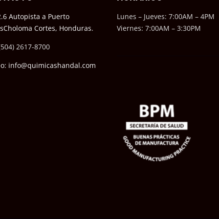
.6 Autopista a Puerto
Lunes – Jueves: 7:00AM – 4PM
ésCholoma Cortes, Honduras.
Viernes: 7:00AM – 3:30PM
(504) 2617-8700
eo: info@quimicashandal.com