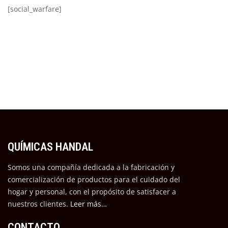
[social_warfare]
QUÍMICAS HANDAL
Somos una compañía dedicada a la fabricación y
comercialización de productos para el cuidado del
hogar y personal, con el propósito de satisfacer a
nuestros cli
entes.
Leer más…
CONTACTO