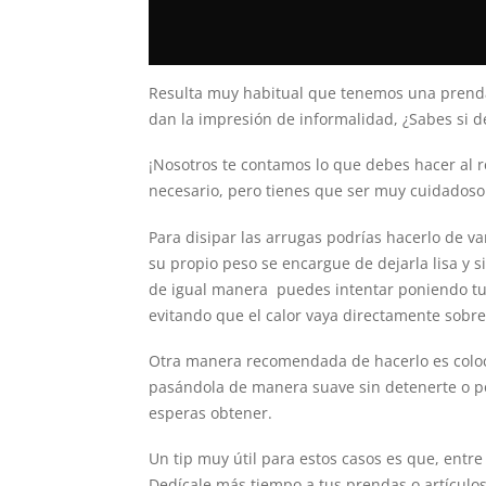
Resulta muy habitual que tenemos una prenda
dan la impresión de informalidad, ¿Sabes si d
¡Nosotros te contamos lo que debes hacer al 
necesario, pero tienes que ser muy cuidadoso
Para disipar las arrugas podrías hacerlo de va
su propio peso se encargue de dejarla lisa y s
de igual manera puedes intentar poniendo tu
evitando que el calor vaya directamente sobre
Otra manera recomendada de hacerlo es colo
pasándola de manera suave sin detenerte o pos
esperas obtener.
Un tip muy útil para estos casos es que, entr
Dedícale más tiempo a tus prendas o artículos