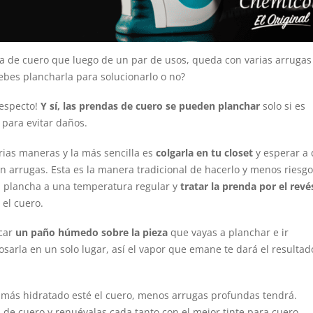
 de cuero que luego de un par de usos, queda con varias arrugas
ebes plancharla para solucionarlo o no?
respecto!
Y sí, las prendas de cuero se pueden planchar
solo si es
 para evitar daños.
rias maneras y la más sencilla es
colgarla en tu closet
y esperar a
in arrugas. Esta es la manera tradicional de hacerlo y menos riesgo
 plancha a una temperatura regular y
tratar la prenda por el revé
 el cuero.
car
un paño húmedo sobre la pieza
que vayas a planchar e ir
arla en un solo lugar, así el vapor que emane te dará el resulta
e más hidratado esté el cuero, menos arrugas profundas tendrá.
 de cuero y renuévalas cada tanto con el mejor tinte para cuero,