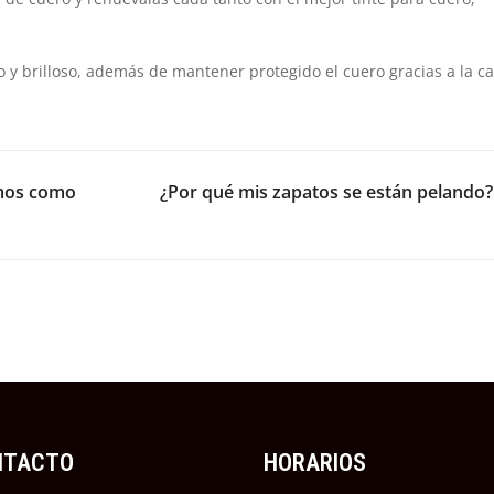
o y brilloso, además de mantener protegido el cuero gracias a la c
amos como
¿Por qué mis zapatos se están pelando?
NTACTO
HORARIOS