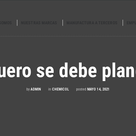
 SOMOS
NUESTRAS MARCAS
MANUFACTURA A TERCEROS
EMP
uero se debe pla
by
ADMIN
in
CHEMICOL
posted
MAYO 14, 2021