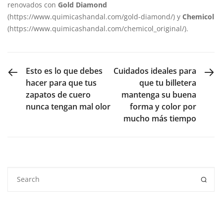
renovados con
Gold Diamond
(https://www.quimicashandal.com/gold-diamond/) y
Chemicol
(https://www.quimicashandal.com/chemicol_original/).
PREVIOUS POST
NEXT POST
Esto es lo que debes
Cuidados ideales para
hacer para que tus
que tu billetera
zapatos de cuero
mantenga su buena
nunca tengan mal olor
forma y color por
mucho más tiempo