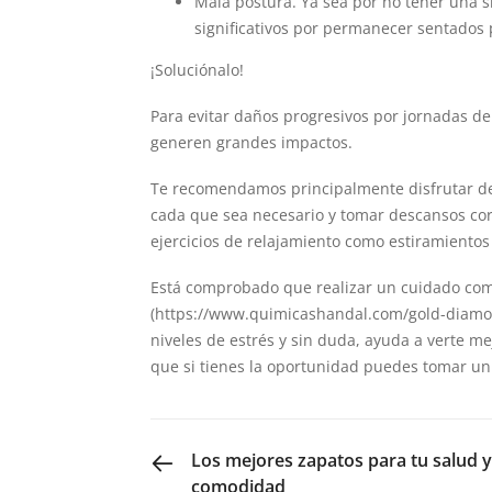
Mala postura. Ya sea por no tener una s
significativos por permanecer sentados 
¡Soluciónalo!
Para evitar daños progresivos por jornadas de
generen grandes impactos.
Te recomendamos principalmente disfrutar del 
cada que sea necesario y tomar descansos cor
ejercicios de relajamiento como estiramientos
Está comprobado que realizar un cuidado com
(
https://www.quimicashandal.com/gold-diam
niveles de estrés y sin duda, ayuda a verte me
que si tienes la oportunidad puedes tomar un
PREVIOUS POST
Los mejores zapatos para tu salud y
comodidad