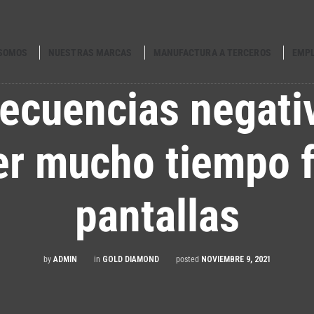
 SOMOS
NUESTRAS MARCAS
MANUFACTURA A TERCEROS
EMP
ecuencias negati
r mucho tiempo fr
pantallas
by
ADMIN
in
GOLD DIAMOND
posted
NOVIEMBRE 9, 2021