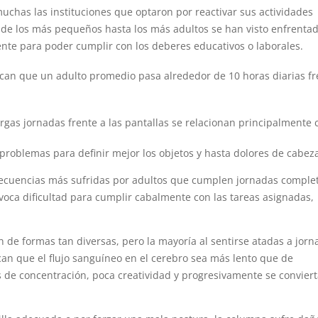
uchas las instituciones que optaron por reactivar sus actividades
sde los más pequeños hasta los más adultos se han visto enfrenta
gente para poder cumplir con los deberes educativos o laborales.
ican que un adulto promedio pasa alrededor de 10 horas diarias fr
gas jornadas frente a las pantallas se relacionan principalmente 
, problemas para definir mejor los objetos y hasta dolores de cabez
nsecuencias más sufridas por adultos que cumplen jornadas comple
rovoca dificultad para cumplir cabalmente con las tareas asignadas,
n de formas tan diversas, pero la mayoría al sentirse atadas a jor
can que el flujo sanguíneo en el cerebro sea más lento que de
 de concentración, poca creatividad y progresivamente se convier