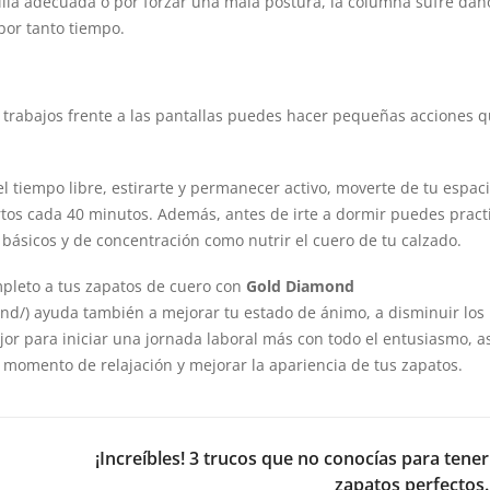
illa adecuada o por forzar una mala postura, la columna sufre dañ
por tanto tiempo.
 trabajos frente a las pantallas puedes hacer pequeñas acciones 
tiempo libre, estirarte y permanecer activo, moverte de tu espac
tos cada 40 minutos. Además, antes de irte a dormir puedes pract
 básicos y de concentración como nutrir el cuero de tu calzado.
pleto a tus zapatos de cuero con
Gold Diamond
ond/
) ayuda también a mejorar tu estado de ánimo, a disminuir los
jor para iniciar una jornada laboral más con todo el entusiasmo, a
 momento de relajación y mejorar la apariencia de tus zapatos.
NEX
¡Increíbles! 3 trucos que no conocías para tener
zapatos perfectos.