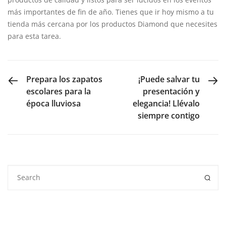
más importantes de fin de año. Tienes que ir hoy mismo a tu
tienda más cercana por los productos Diamond que necesites
para esta tarea.
PREVIOUS POST
NEXT POST
Prepara los zapatos
¡Puede salvar tu
escolares para la
presentación y
época lluviosa
elegancia! Llévalo
siempre contigo