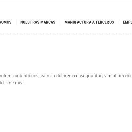
 SOMOS
NUESTRAS MARCAS
MANUFACTURA A TERCEROS
EMP
mnium contentiones, eam cu dolorem consequuntur, vim ullum do
iciis ne mea.