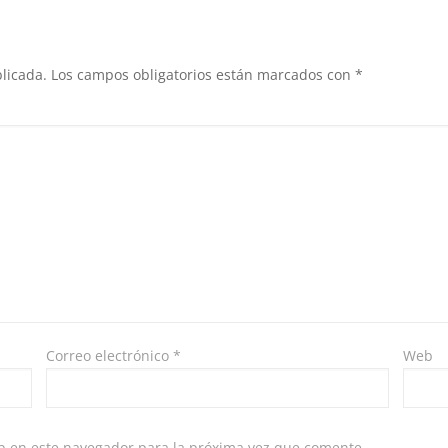
licada.
Los campos obligatorios están marcados con
*
Correo electrónico
*
Web
b en este navegador para la próxima vez que comente.