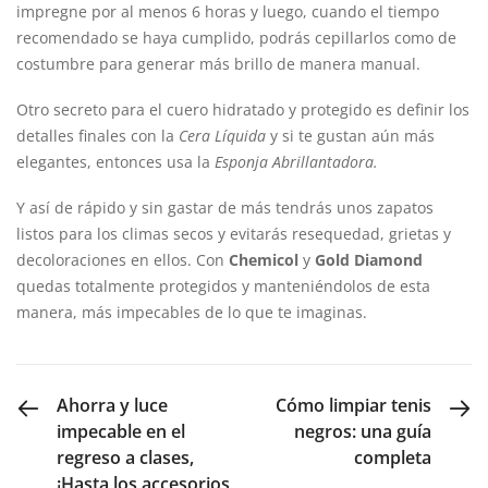
impregne por al menos 6 horas y luego, cuando el tiempo
recomendado se haya cumplido, podrás cepillarlos como de
costumbre para generar más brillo de manera manual.
Otro secreto para el cuero hidratado y protegido es definir los
detalles finales con la
Cera Líquida
y si te gustan aún más
elegantes, entonces usa la
Esponja Abrillantadora.
Y así de rápido y sin gastar de más tendrás unos zapatos
listos para los climas secos y evitarás resequedad, grietas y
decoloraciones en ellos. Con
Chemicol
y
Gold Diamond
quedas totalmente protegidos y manteniéndolos de esta
manera, más impecables de lo que te imaginas.
PREVIOUS POST
NEXT POST
Ahorra y luce
Cómo limpiar tenis
impecable en el
negros: una guía
regreso a clases,
completa
¡Hasta los accesorios