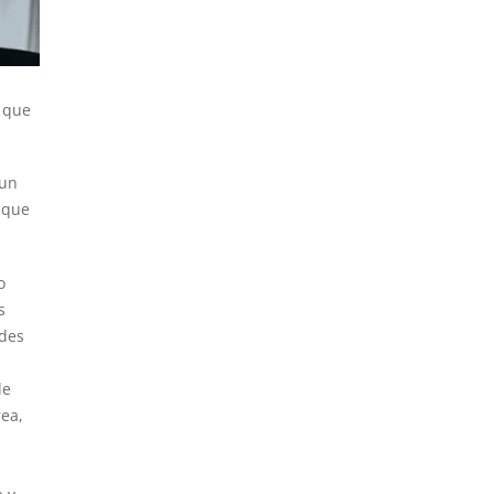
o que
 un
 que
o
s
edes
le
rea,