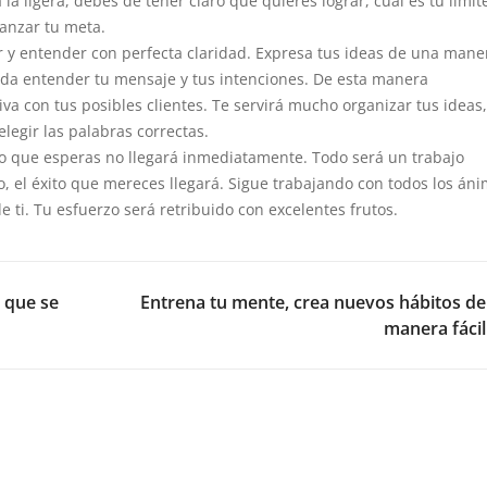
 ligera, debes de tener claro qué quieres lograr, cuál es tu límit
canzar tu meta.
 y entender con perfecta claridad. Expresa tus ideas de una mane
da entender tu mensaje y tus intenciones. De esta manera
 con tus posibles clientes. Te servirá mucho organizar tus ideas,
elegir las palabras correctas.
o que esperas no llegará inmediatamente. Todo será un trabajo
 el éxito que mereces llegará. Sigue trabajando con todos los áni
 ti. Tu esfuerzo será retribuido con excelentes frutos.
NEX
 que se
Entrena tu mente, crea nuevos hábitos de
manera fácil