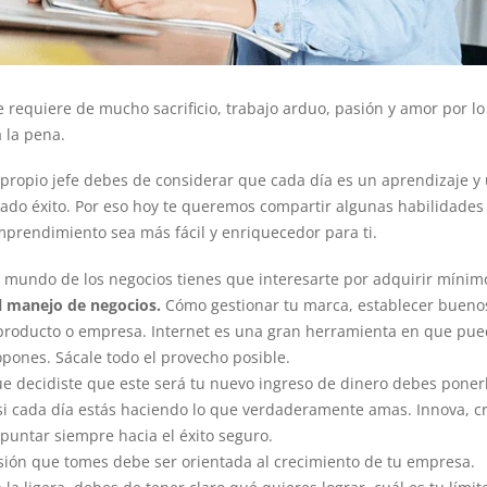
Se requiere de mucho sacrificio, trabajo arduo, pasión y amor por l
á la pena.
u propio jefe debes de considerar que cada día es un aprendizaje y
iado éxito. Por eso hoy te queremos compartir algunas habilidades
mprendimiento sea más fácil y enriquecedor para ti.
 mundo de los negocios tienes que interesarte por adquirir mínim
l manejo de negocios.
Cómo gestionar tu marca, establecer bueno
producto o empresa. Internet es una gran herramienta en que pu
opones. Sácale todo el provecho posible.
e decidiste que este será tu nuevo ingreso de dinero debes poner
o si cada día estás haciendo lo que verdaderamente amas. Innova, c
puntar siempre hacia el éxito seguro.
sión que tomes debe ser orientada al crecimiento de tu empresa.