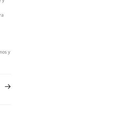
e y
ra
mos y
T POST