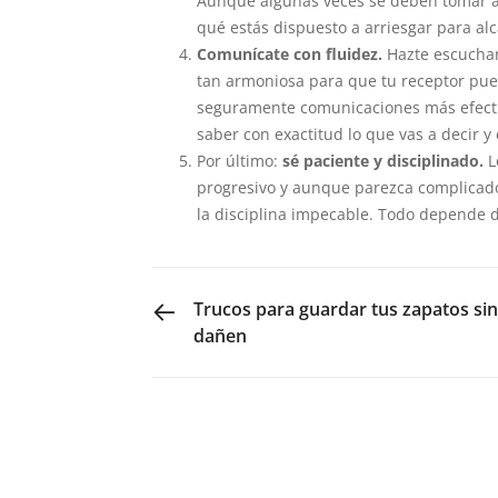
Aunque algunas veces se deben tomar a la
qué estás dispuesto a arriesgar para al
Comunícate con fluidez.
Hazte escuchar
tan armoniosa para que tu receptor pue
seguramente comunicaciones más efectiva
saber con exactitud lo que vas a decir y 
Por último:
sé paciente y disciplinado.
L
progresivo y aunque parezca complicado,
la disciplina impecable. Todo depende de
PREVIOUS POST
Trucos para guardar tus zapatos sin
dañen