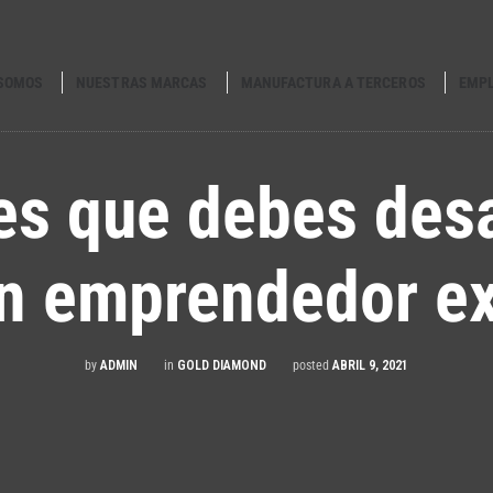
 SOMOS
NUESTRAS MARCAS
MANUFACTURA A TERCEROS
EMP
es que debes desa
un emprendedor ex
by
ADMIN
in
GOLD DIAMOND
posted
ABRIL 9, 2021