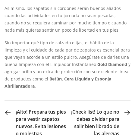
Asimismo, los zapatos sin cordones serán buenos aliados
cuando las actividades en tu jornada no sean pesadas,
cuando no se requiera caminar por mucho tiempo o cuando
nada más quieras sentir un poco de libertad en tus pies.
Sin importar qué tipo de calzado elijas, el hábito de la
limpieza y el cuidado de cada par de zapatos es esencial para
que vayan acorde a un estilo pulcro. Asegúrate de darles una
buena limpieza con el Limpiador Instantáneo
Gold Diamond
y
agregar brillo y un extra de protección con su excelente línea
de productos como el
Betún, Cera Líquida y Esponja
Abrillantadora
.
PREVIOUS POST
NEXT POST
¡Alto! Prepara tus pies
¡Check list! Lo que no
para vestir zapatos
debes olvidar para
nuevos. Evita lesiones
salir bien librado de
o molestias
las alergias