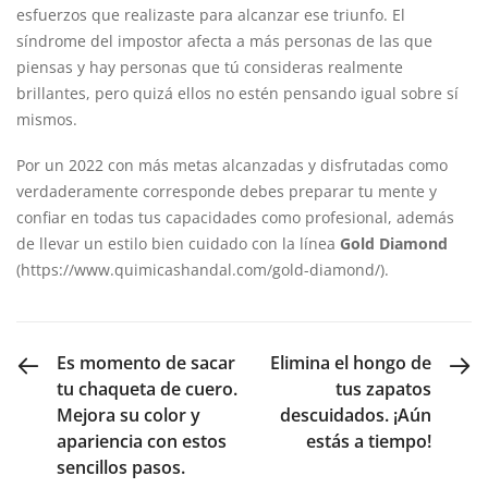
esfuerzos que realizaste para alcanzar ese triunfo. El
síndrome del impostor afecta a más personas de las que
piensas y hay personas que tú consideras realmente
brillantes, pero quizá ellos no estén pensando igual sobre sí
mismos.
Por un 2022 con más metas alcanzadas y disfrutadas como
verdaderamente corresponde debes preparar tu mente y
confiar en todas tus capacidades como profesional, además
de llevar un estilo bien cuidado con la línea
Gold Diamond
(https://www.quimicashandal.com/gold-diamond/).
PREVIOUS POST
NEXT POST
Es momento de sacar
Elimina el hongo de
tu chaqueta de cuero.
tus zapatos
Mejora su color y
descuidados. ¡Aún
apariencia con estos
estás a tiempo!
sencillos pasos.