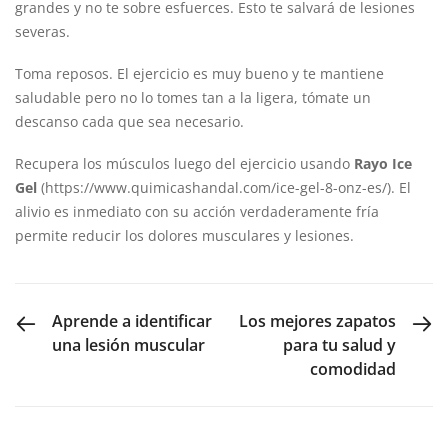
grandes y no te sobre esfuerces. Esto te salvará de lesiones
severas.
Toma reposos. El ejercicio es muy bueno y te mantiene
saludable pero no lo tomes tan a la ligera, tómate un
descanso cada que sea necesario.
Recupera los músculos luego del ejercicio usando
Rayo Ice
Gel
(https://www.quimicashandal.com/ice-gel-8-onz-es/). El
alivio es inmediato con su acción verdaderamente fría
permite reducir los dolores musculares y lesiones.
PREVIOUS POST
NEXT POST
Aprende a identificar
Los mejores zapatos
una lesión muscular
para tu salud y
comodidad