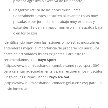
práctica agresiva o excesiva de un deporte.
Desgarro: rotura de las fibras musculares.
Generalmente estos se sufren al levantar cosas muy
pesadas o por jornadas de trabajo muy extensas y
exigentes. Se dan en mayor número en la espalda baja
o en los brazos.
Identificando muy bien las lesiones o molestias musculares
entenderás mejor la importancia de preparar los músculos
antes de actividades físicas exigentes. Para esto te
recomendamos usar
Rayo Sport
(
https://www.quimicashandal.com/balsamo-rayo-sport-30/
)
para calentar adecuadamente y para recuperar los músculos
luego de las rutinas usar el
Rayo Ice Gel
(
https://www.quimicashandal.com/ice-gel-8-onz-es/
) para un
alivio inmediato.
PREVIOUS POST
NEXT POST