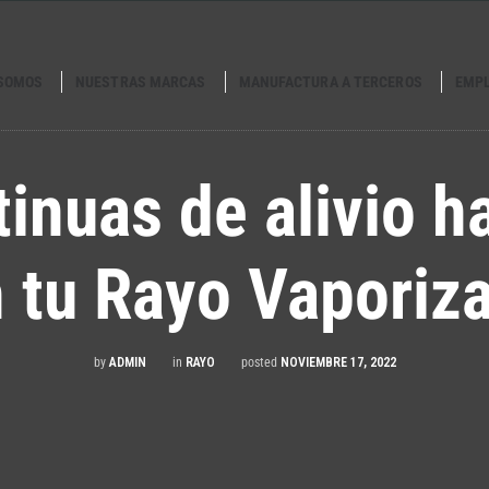
 SOMOS
NUESTRAS MARCAS
MANUFACTURA A TERCEROS
EMP
tinuas de alivio h
 tu Rayo Vaporiz
by
ADMIN
in
RAYO
posted
NOVIEMBRE 17, 2022