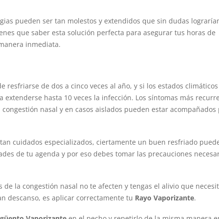
ergias pueden ser tan molestos y extendidos que sin dudas lograría
ienes que saber esta solución perfecta para asegurar tus horas de
 manera inmediata.
 resfriarse de dos a cinco veces al año, y si los estados climáticos
ga a extenderse hasta 10 veces la infección. Los síntomas más recurr
, congestión nasal y en casos aislados pueden estar acompañados 
tan cuidados especializados, ciertamente un buen resfriado pued
dades de tu agenda y por eso debes tomar las precauciones necesa
 de la congestión nasal no te afecten y tengas el alivio que necesi
an descanso, es aplicar correctamente tu
Rayo Vaporizante
.
güento Vaporizante
en el pecho y repetirlo de la misma manera e