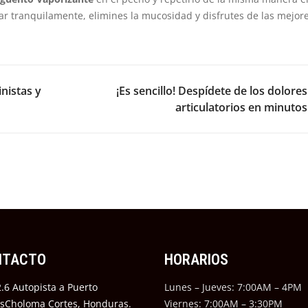
rar tranquilamente, elimines la mucosidad y disfrutes de las mejor
NEX
inistas y
¡Es sencillo! Despídete de los dolores
articulatorios en minutos
NTACTO
HORARIOS
.6 Autopista a Puerto
Lunes – Jueves: 7:00AM – 4PM
ésCholoma Cortes, Honduras.
Viernes: 7:00AM – 3:30PM