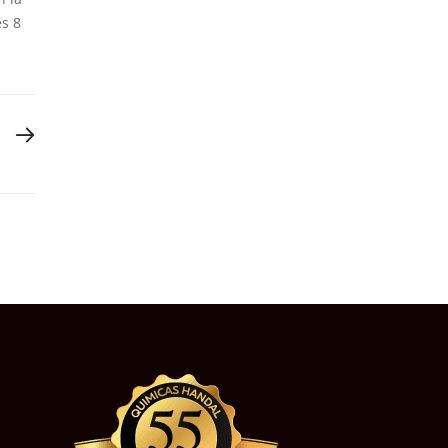
es 8
T POST