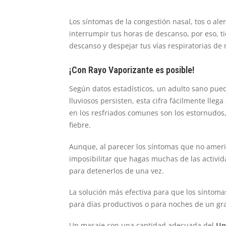
Los síntomas de la congestión nasal, tos o al
interrumpir tus horas de descanso, por eso, t
descanso y despejar tus vías respiratorias de
¡Con Rayo Vaporizante es posible!
Según datos estadísticos, un adulto sano puede
lluviosos persisten, esta cifra fácilmente lle
en los resfriados comunes son los estornudos
fiebre.
Aunque, al parecer los síntomas que no ameri
imposibilitar que hagas muchas de las activi
para detenerlos de una vez.
La solución más efectiva para que los síntomas
para días productivos o para noches de un gr
Un masaje con una cantidad adecuada del
Un