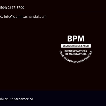
(504) 2617-8700
eo: info@quimicashandal.com
al de Centroamérica