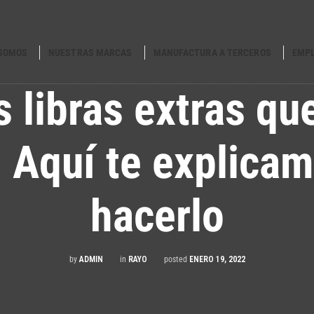
 SOMOS
NUESTRAS MARCAS
MANUFACTURA A TERCEROS
EMP
s libras extras que
! Aquí te explica
hacerlo
by
ADMIN
in
RAYO
posted
ENERO 19, 2022