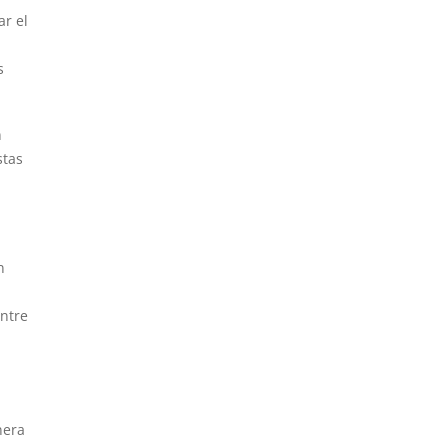
ar el
s
n
stas
n
entre
nera