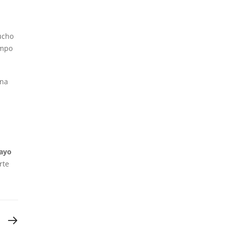
ucho
empo
ina
ayo
rte
T POST