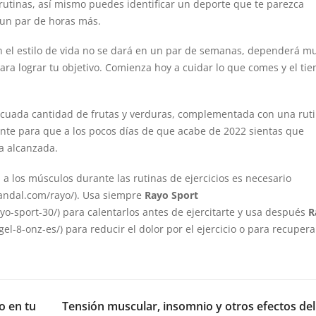
 rutinas, así mismo puedes identificar un deporte que te parezca
e un par de horas más.
n el estilo de vida no se dará en un par de semanas, dependerá m
ara lograr tu objetivo. Comienza hoy a cuidar lo que comes y el ti
cuada cantidad de frutas y verduras, complementada con una rut
iente para que a los pocos días de que acabe de 2022 sientas que
a alcanzada.
 a los músculos durante las rutinas de ejercicios es necesario
andal.com/rayo/). Usa siempre
Rayo Sport
yo-sport-30/
) para calentarlos antes de ejercitarte y usa después
R
el-8-onz-es/
) para reducir el dolor por el ejercicio o para recupera
NEX
o en tu
Tensión muscular, insomnio y otros efectos del