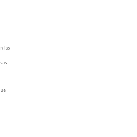
s
n las
ivas
que