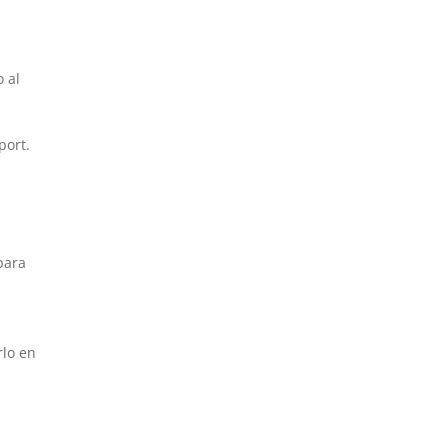
o al
port.
para
,
rlo en