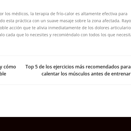
los médicos, la terapia de frío-calor es altamente efectiva para
ndo esta práctica con un suave masaje sobre la zona afectada. Rayo
doble acción que te alivia inmediatamente de los dolores articulari
salo cada que lo necesites y recomiéndalo con todos los que necesi
NEX
a y cómo
Top 5 de los ejercicios más recomendados para
ble
calentar los músculos antes de entrenar