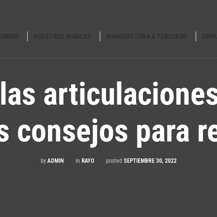
 SOMOS
NUESTRAS MARCAS
MANUFACTURA A TERCEROS
EMP
las articulacione
s consejos para r
by
ADMIN
in
RAYO
posted
SEPTIEMBRE 30, 2022