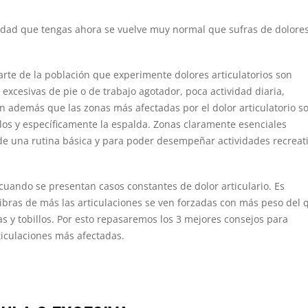
a edad que tengas ahora se vuelve muy normal que sufras de dolore
rte de la población que experimente dolores articulatorios son
excesivas de pie o de trabajo agotador, poca actividad diaria,
 además que las zonas más afectadas por el dolor articulatorio so
llos y específicamente la espalda. Zonas claramente esenciales
de una rutina básica y para poder desempeñar actividades recreat
uando se presentan casos constantes de dolor articulario. Es
libras de más las articulaciones se ven forzadas con más peso del 
s y tobillos. Por esto repasaremos los 3 mejores consejos para
ticulaciones más afectadas.