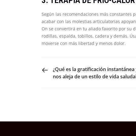
3. TERAPIA DE FRÍO-CALOR
Según las recomendaciones más constantes por 
acabar con las molestias articulatorias apoya
On se convertirá en tu aliado favorito por su 
rodillas, espalda, tobillos, cadera y demás. Ú
moverse con más libertad y menos dolor.
PREVIOUS POST
¿Qué es la gratificación instantáne
nos aleja de un estilo de vida saluda