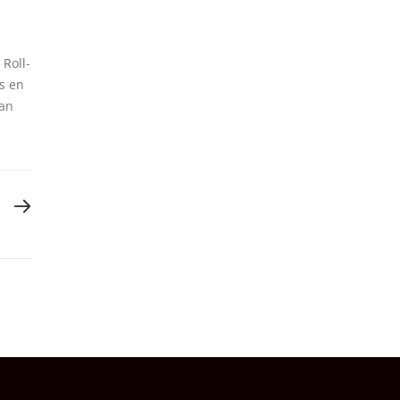
 Roll-
os en
tan
T POST