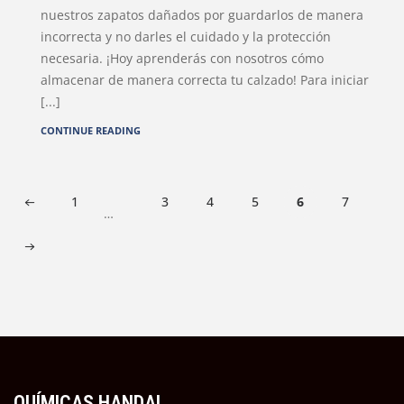
nuestros zapatos dañados por guardarlos de manera
incorrecta y no darles el cuidado y la protección
necesaria. ¡Hoy aprenderás con nosotros cómo
almacenar de manera correcta tu calzado! Para iniciar
[...]
CONTINUE READING
1
3
4
5
6
7
…
QUÍMICAS HANDAL